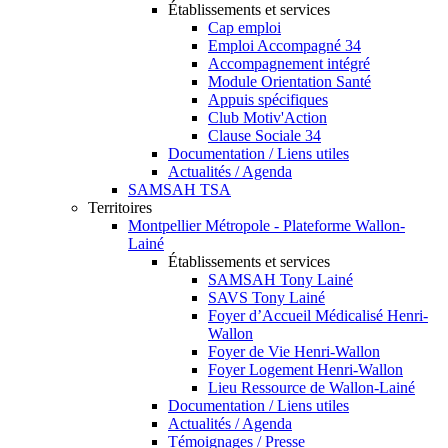
Établissements et services
Cap emploi
Emploi Accompagné 34
Accompagnement intégré
Module Orientation Santé
Appuis spécifiques
Club Motiv'Action
Clause Sociale 34
Documentation / Liens utiles
Actualités / Agenda
SAMSAH TSA
Territoires
Montpellier Métropole - Plateforme Wallon-
Lainé
Établissements et services
SAMSAH Tony Lainé
SAVS Tony Lainé
Foyer d’Accueil Médicalisé Henri-
Wallon
Foyer de Vie Henri-Wallon
Foyer Logement Henri-Wallon
Lieu Ressource de Wallon-Lainé
Documentation / Liens utiles
Actualités / Agenda
Témoignages / Presse