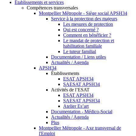
Établissements et services
Compétences transversales
Montpellier Métropole - Siège social APSH34
Service à la protection des majeurs
Les mesures de protection
Qui est concerné ?
Comment en bénéficier ?
Le mandat de protection et
habilitation familiale
Le tuteur familial
Documentation / Liens utiles
Actualités / Agenda
APSH34
Établissements
ESAT APSH34
SAESAT APSH34
Activités de l’ESAT
ESAT APSH34
SAESAT APSH34
Atelier Es’art
Documentation - Médico-Social
Actualités / Agenda
Plus
Montpellier Métropole - Axe transversal de
l'Emploi