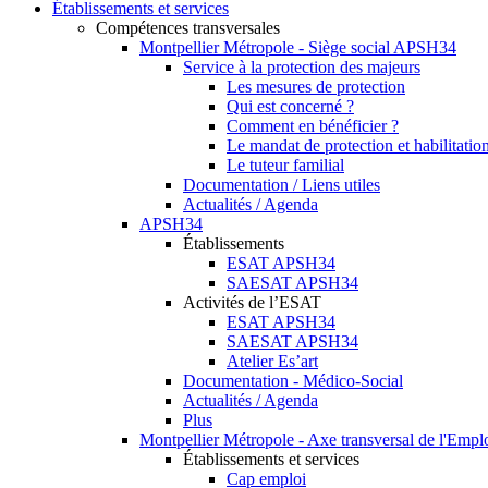
Établissements et services
Compétences transversales
Montpellier Métropole - Siège social APSH34
Service à la protection des majeurs
Les mesures de protection
Qui est concerné ?
Comment en bénéficier ?
Le mandat de protection et habilitation
Le tuteur familial
Documentation / Liens utiles
Actualités / Agenda
APSH34
Établissements
ESAT APSH34
SAESAT APSH34
Activités de l’ESAT
ESAT APSH34
SAESAT APSH34
Atelier Es’art
Documentation - Médico-Social
Actualités / Agenda
Plus
Montpellier Métropole - Axe transversal de l'Empl
Établissements et services
Cap emploi