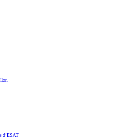
llon
rs d’ESAT