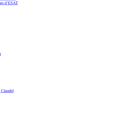
eurs d’ESAT
r
 Claudel