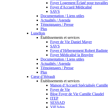
Foyer Logement Éclaté pour travaill
Foyer d'Accueil Médicalisé
SAVS
Documentation / Liens utiles
Actualités / Agenda
Témoignages / Presse
Plus
Lunellois
Établissements et services
Foyer de Vie Daniel Mayer
SAVS
Foyer d’Hébergement Robert Badinte
Foyer Médicalisé la Bruyère
Documentation / Liens utiles
Actualités / Agenda
Témoignages / Presse
Plus
Cœur d’Hérault
Établissements et services
Maison d’Accueil Spécialisée Camille
Foyer de Vie
Blog Foyer de Vie Camille Claudel
ITEP
SESSAD
Vill'Ados