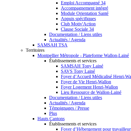
Emploi Accompagné 34
Accompagnement intégré
Module Orientation Santé
Appuis spécifiques
Club Motiv'Action
Clause Sociale 34
Documentation / Liens utiles
Actualités / Agenda
SAMSAH TSA
Territoires
Montpellier Métropole - Plateforme Wallon-Lainé
Établissements et services
SAMSAH Tony Lainé
SAVS Tony Lainé
Foyer d’Accueil Médicalisé Henri-Wa
Foyer de Vie Henri-Wallon
Foyer Logement Henri-Wallon
Lieu Ressource de Wallon-Lainé
Documentation / Liens utiles
Actualités / Agenda
Témoignages / Presse
Plus
Hauts Cantons
Établissements et services
Foyer d’Hébergement pour travailleu