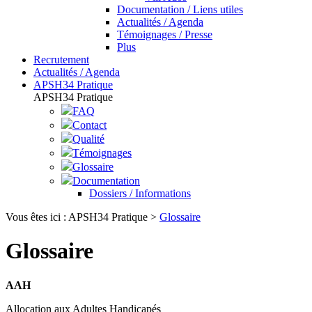
Documentation / Liens utiles
Actualités / Agenda
Témoignages / Presse
Plus
Recrutement
Actualités / Agenda
APSH34 Pratique
APSH34 Pratique
FAQ
Contact
Qualité
Témoignages
Glossaire
Documentation
Dossiers / Informations
Vous êtes ici :
APSH34 Pratique
>
Glossaire
Glossaire
AAH
Allocation aux Adultes Handicapés