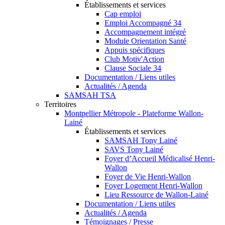
Établissements et services
Cap emploi
Emploi Accompagné 34
Accompagnement intégré
Module Orientation Santé
Appuis spécifiques
Club Motiv'Action
Clause Sociale 34
Documentation / Liens utiles
Actualités / Agenda
SAMSAH TSA
Territoires
Montpellier Métropole - Plateforme Wallon-
Lainé
Établissements et services
SAMSAH Tony Lainé
SAVS Tony Lainé
Foyer d’Accueil Médicalisé Henri-
Wallon
Foyer de Vie Henri-Wallon
Foyer Logement Henri-Wallon
Lieu Ressource de Wallon-Lainé
Documentation / Liens utiles
Actualités / Agenda
Témoignages / Presse