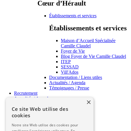
Cœur d’Hérault
Établissements et services
Établissements et services
Maison d’Accueil Spécialisée
Camille Claudel
Foyer de Vie
Blog Foyer de Vie Camille Claudel
ITEP
SESSAD
Vill'Ados
Documentation / Liens utiles
Actualités / Agenda
Témoignages / Presse
Recrutement
Actualités / Agenda
×
APSH34 Pratique
Ce site Web utilise des
cookies
APSH34 Pratique
Notre site Web utilise des cookies pour
FAQ
améliorer l'expérience utilisateur. En