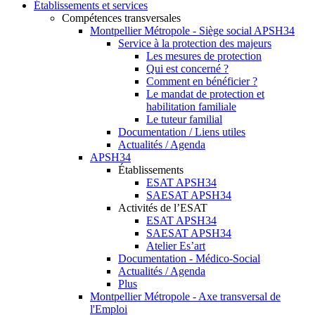
Établissements et services
Compétences transversales
Montpellier Métropole - Siège social APSH34
Service à la protection des majeurs
Les mesures de protection
Qui est concerné ?
Comment en bénéficier ?
Le mandat de protection et
habilitation familiale
Le tuteur familial
Documentation / Liens utiles
Actualités / Agenda
APSH34
Établissements
ESAT APSH34
SAESAT APSH34
Activités de l’ESAT
ESAT APSH34
SAESAT APSH34
Atelier Es’art
Documentation - Médico-Social
Actualités / Agenda
Plus
Montpellier Métropole - Axe transversal de
l'Emploi