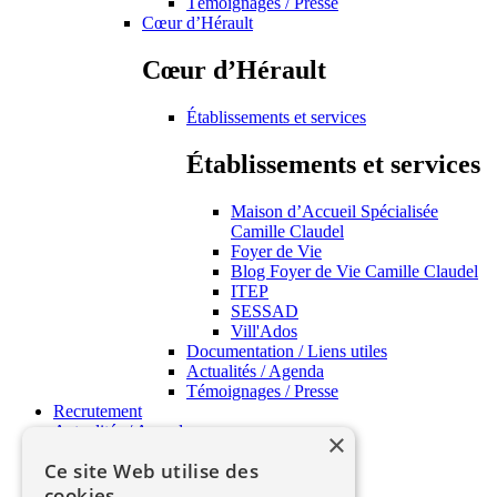
Témoignages / Presse
Cœur d’Hérault
Cœur d’Hérault
Établissements et services
Établissements et services
Maison d’Accueil Spécialisée
Camille Claudel
Foyer de Vie
Blog Foyer de Vie Camille Claudel
ITEP
SESSAD
Vill'Ados
Documentation / Liens utiles
Actualités / Agenda
Témoignages / Presse
Recrutement
Actualités / Agenda
×
APSH34 Pratique
Ce site Web utilise des
cookies