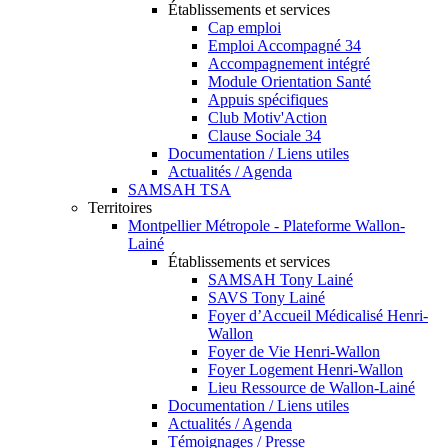
Établissements et services
Cap emploi
Emploi Accompagné 34
Accompagnement intégré
Module Orientation Santé
Appuis spécifiques
Club Motiv'Action
Clause Sociale 34
Documentation / Liens utiles
Actualités / Agenda
SAMSAH TSA
Territoires
Montpellier Métropole - Plateforme Wallon-
Lainé
Établissements et services
SAMSAH Tony Lainé
SAVS Tony Lainé
Foyer d’Accueil Médicalisé Henri-
Wallon
Foyer de Vie Henri-Wallon
Foyer Logement Henri-Wallon
Lieu Ressource de Wallon-Lainé
Documentation / Liens utiles
Actualités / Agenda
Témoignages / Presse