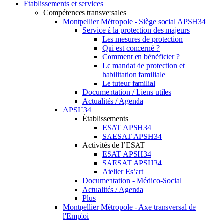
Établissements et services
Compétences transversales
Montpellier Métropole - Siège social APSH34
Service à la protection des majeurs
Les mesures de protection
Qui est concerné ?
Comment en bénéficier ?
Le mandat de protection et
habilitation familiale
Le tuteur familial
Documentation / Liens utiles
Actualités / Agenda
APSH34
Établissements
ESAT APSH34
SAESAT APSH34
Activités de l’ESAT
ESAT APSH34
SAESAT APSH34
Atelier Es’art
Documentation - Médico-Social
Actualités / Agenda
Plus
Montpellier Métropole - Axe transversal de
l'Emploi