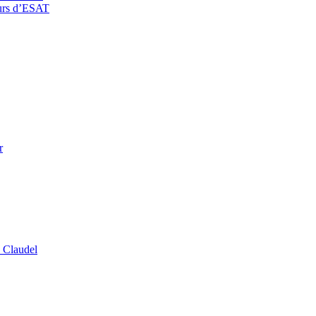
eurs d’ESAT
r
 Claudel