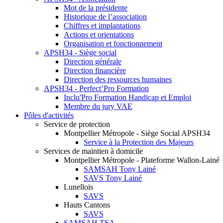
Mot de la présidente
Historique de l’association
Chiffres et implantations
Actions et orientations
Organisation et fonctionnement
APSH34 - Siège social
Direction générale
Direction financière
Direction des ressources humaines
APSH34 - Perfect’Pro Formation
Inclu'Pro Formation Handicap et Emploi
Membre du jury VAE
Pôles d'activités
Service de protection
Montpellier Métropole - Siège Social APSH34
Service à la Protection des Majeurs
Services de maintien à domicile
Montpellier Métropole - Plateforme Wallon-Lainé
SAMSAH Tony Lainé
SAVS Tony Lainé
Lunellois
SAVS
Hauts Cantons
SAVS
SAMSAH TSA