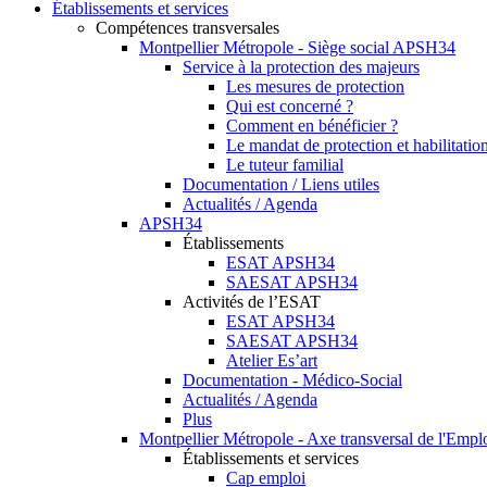
Établissements et services
Compétences transversales
Montpellier Métropole - Siège social APSH34
Service à la protection des majeurs
Les mesures de protection
Qui est concerné ?
Comment en bénéficier ?
Le mandat de protection et habilitation
Le tuteur familial
Documentation / Liens utiles
Actualités / Agenda
APSH34
Établissements
ESAT APSH34
SAESAT APSH34
Activités de l’ESAT
ESAT APSH34
SAESAT APSH34
Atelier Es’art
Documentation - Médico-Social
Actualités / Agenda
Plus
Montpellier Métropole - Axe transversal de l'Empl
Établissements et services
Cap emploi