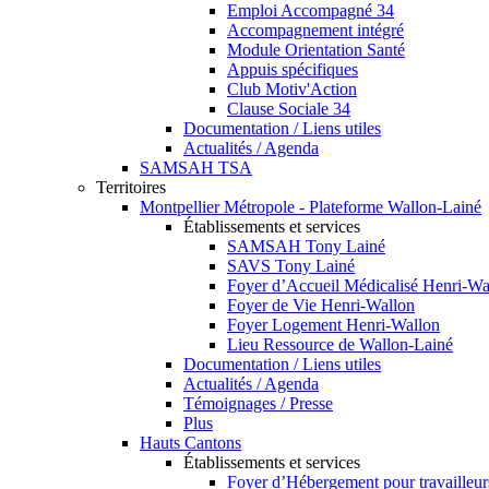
Emploi Accompagné 34
Accompagnement intégré
Module Orientation Santé
Appuis spécifiques
Club Motiv'Action
Clause Sociale 34
Documentation / Liens utiles
Actualités / Agenda
SAMSAH TSA
Territoires
Montpellier Métropole - Plateforme Wallon-Lainé
Établissements et services
SAMSAH Tony Lainé
SAVS Tony Lainé
Foyer d’Accueil Médicalisé Henri-Wa
Foyer de Vie Henri-Wallon
Foyer Logement Henri-Wallon
Lieu Ressource de Wallon-Lainé
Documentation / Liens utiles
Actualités / Agenda
Témoignages / Presse
Plus
Hauts Cantons
Établissements et services
Foyer d’Hébergement pour travailleu