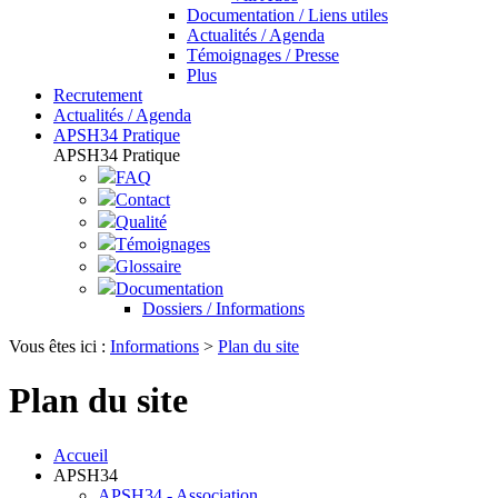
Documentation / Liens utiles
Actualités / Agenda
Témoignages / Presse
Plus
Recrutement
Actualités / Agenda
APSH34 Pratique
APSH34 Pratique
FAQ
Contact
Qualité
Témoignages
Glossaire
Documentation
Dossiers / Informations
Vous êtes ici :
Informations
>
Plan du site
Plan du site
Accueil
APSH34
APSH34 - Association