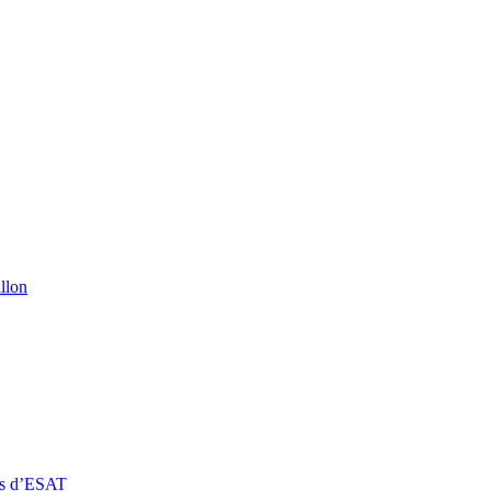
llon
rs d’ESAT