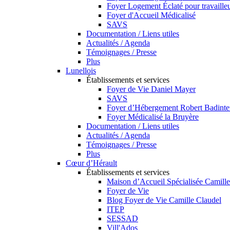
Foyer Logement Éclaté pour travaill
Foyer d'Accueil Médicalisé
SAVS
Documentation / Liens utiles
Actualités / Agenda
Témoignages / Presse
Plus
Lunellois
Établissements et services
Foyer de Vie Daniel Mayer
SAVS
Foyer d’Hébergement Robert Badinte
Foyer Médicalisé la Bruyère
Documentation / Liens utiles
Actualités / Agenda
Témoignages / Presse
Plus
Cœur d’Hérault
Établissements et services
Maison d’Accueil Spécialisée Camille
Foyer de Vie
Blog Foyer de Vie Camille Claudel
ITEP
SESSAD
Vill'Ados