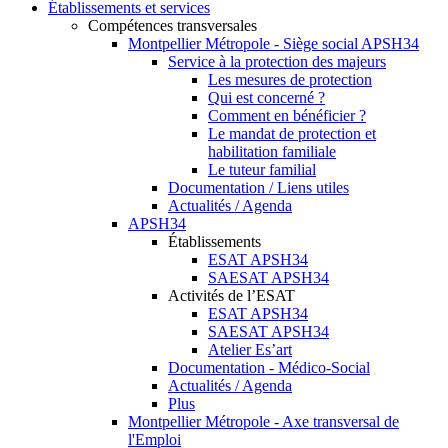
Établissements et services
Compétences transversales
Montpellier Métropole - Siège social APSH34
Service à la protection des majeurs
Les mesures de protection
Qui est concerné ?
Comment en bénéficier ?
Le mandat de protection et
habilitation familiale
Le tuteur familial
Documentation / Liens utiles
Actualités / Agenda
APSH34
Établissements
ESAT APSH34
SAESAT APSH34
Activités de l’ESAT
ESAT APSH34
SAESAT APSH34
Atelier Es’art
Documentation - Médico-Social
Actualités / Agenda
Plus
Montpellier Métropole - Axe transversal de
l'Emploi