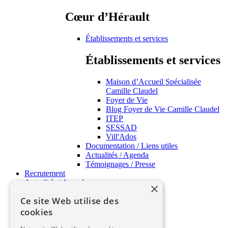
Cœur d’Hérault
Établissements et services
Établissements et services
Maison d’Accueil Spécialisée
Camille Claudel
Foyer de Vie
Blog Foyer de Vie Camille Claudel
ITEP
SESSAD
Vill'Ados
Documentation / Liens utiles
Actualités / Agenda
Témoignages / Presse
Recrutement
Actualités / Agenda
×
APSH34 Pratique
Ce site Web utilise des
cookies
APSH34 Pratique