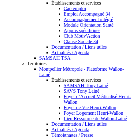
Établissements et services
Cap emploi
Emploi Accompagné 34
Accompagnement intégré
Module Orientation Santé
Appuis spécifiques
Club Motiv'Action
Clause Sociale 34
Documentation / Liens utiles
Actualités / Agenda
SAMSAH TSA
Territoires
Montpellier Métropole - Plateforme Wallon-
Lainé
Établissements et services
SAMSAH Tony Lainé
SAVS Tony Lainé
Foyer d’Accueil Médicalisé Henri-
Wallon
Foyer de Vie Henri-Wallon
Foyer Logement Henri-Wallon
Lieu Ressource de Wallon-Lainé
Documentation / Liens utiles
Actualités / Agenda
Témoignages / Presse