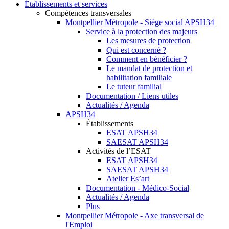
Établissements et services
Compétences transversales
Montpellier Métropole - Siège social APSH34
Service à la protection des majeurs
Les mesures de protection
Qui est concerné ?
Comment en bénéficier ?
Le mandat de protection et
habilitation familiale
Le tuteur familial
Documentation / Liens utiles
Actualités / Agenda
APSH34
Établissements
ESAT APSH34
SAESAT APSH34
Activités de l’ESAT
ESAT APSH34
SAESAT APSH34
Atelier Es’art
Documentation - Médico-Social
Actualités / Agenda
Plus
Montpellier Métropole - Axe transversal de
l'Emploi