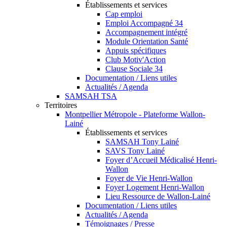
Établissements et services
Cap emploi
Emploi Accompagné 34
Accompagnement intégré
Module Orientation Santé
Appuis spécifiques
Club Motiv'Action
Clause Sociale 34
Documentation / Liens utiles
Actualités / Agenda
SAMSAH TSA
Territoires
Montpellier Métropole - Plateforme Wallon-
Lainé
Établissements et services
SAMSAH Tony Lainé
SAVS Tony Lainé
Foyer d’Accueil Médicalisé Henri-
Wallon
Foyer de Vie Henri-Wallon
Foyer Logement Henri-Wallon
Lieu Ressource de Wallon-Lainé
Documentation / Liens utiles
Actualités / Agenda
Témoignages / Presse