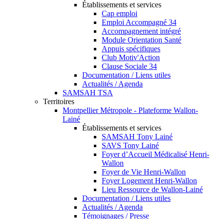
Établissements et services
Cap emploi
Emploi Accompagné 34
Accompagnement intégré
Module Orientation Santé
Appuis spécifiques
Club Motiv'Action
Clause Sociale 34
Documentation / Liens utiles
Actualités / Agenda
SAMSAH TSA
Territoires
Montpellier Métropole - Plateforme Wallon-
Lainé
Établissements et services
SAMSAH Tony Lainé
SAVS Tony Lainé
Foyer d’Accueil Médicalisé Henri-
Wallon
Foyer de Vie Henri-Wallon
Foyer Logement Henri-Wallon
Lieu Ressource de Wallon-Lainé
Documentation / Liens utiles
Actualités / Agenda
Témoignages / Presse