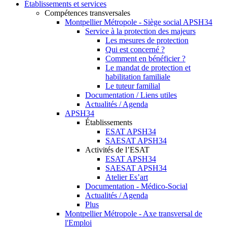
Établissements et services
Compétences transversales
Montpellier Métropole - Siège social APSH34
Service à la protection des majeurs
Les mesures de protection
Qui est concerné ?
Comment en bénéficier ?
Le mandat de protection et
habilitation familiale
Le tuteur familial
Documentation / Liens utiles
Actualités / Agenda
APSH34
Établissements
ESAT APSH34
SAESAT APSH34
Activités de l’ESAT
ESAT APSH34
SAESAT APSH34
Atelier Es’art
Documentation - Médico-Social
Actualités / Agenda
Plus
Montpellier Métropole - Axe transversal de
l'Emploi