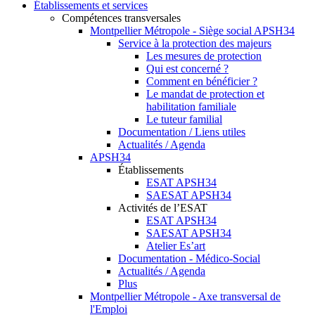
Établissements et services
Compétences transversales
Montpellier Métropole - Siège social APSH34
Service à la protection des majeurs
Les mesures de protection
Qui est concerné ?
Comment en bénéficier ?
Le mandat de protection et
habilitation familiale
Le tuteur familial
Documentation / Liens utiles
Actualités / Agenda
APSH34
Établissements
ESAT APSH34
SAESAT APSH34
Activités de l’ESAT
ESAT APSH34
SAESAT APSH34
Atelier Es’art
Documentation - Médico-Social
Actualités / Agenda
Plus
Montpellier Métropole - Axe transversal de
l'Emploi