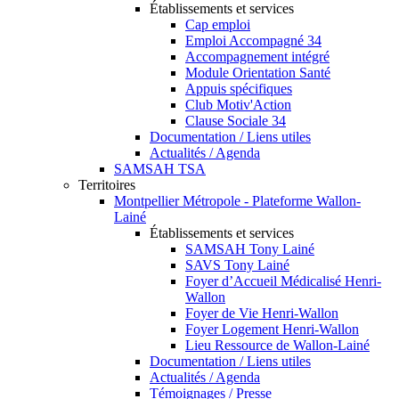
Établissements et services
Cap emploi
Emploi Accompagné 34
Accompagnement intégré
Module Orientation Santé
Appuis spécifiques
Club Motiv'Action
Clause Sociale 34
Documentation / Liens utiles
Actualités / Agenda
SAMSAH TSA
Territoires
Montpellier Métropole - Plateforme Wallon-
Lainé
Établissements et services
SAMSAH Tony Lainé
SAVS Tony Lainé
Foyer d’Accueil Médicalisé Henri-
Wallon
Foyer de Vie Henri-Wallon
Foyer Logement Henri-Wallon
Lieu Ressource de Wallon-Lainé
Documentation / Liens utiles
Actualités / Agenda
Témoignages / Presse