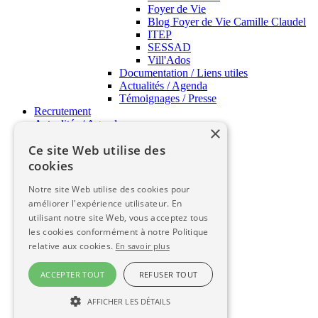
Foyer de Vie
Blog Foyer de Vie Camille Claudel
ITEP
SESSAD
Vill'Ados
Documentation / Liens utiles
Actualités / Agenda
Témoignages / Presse
Recrutement
Actualités / Agenda
×
APSH34 Pratique
Ce site Web utilise des
cookies
APSH34 Pratique
Notre site Web utilise des cookies pour
FAQ
améliorer l'expérience utilisateur. En
Contact
utilisant notre site Web, vous acceptez tous
Qualité
les cookies conformément à notre Politique
Témoignages
relative aux cookies.
En savoir plus
Glossaire
Documentation
ACCEPTER TOUT
REFUSER TOUT
Documentation
AFFICHER LES DÉTAILS