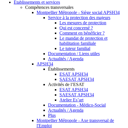
Établissements et services
Compétences transversales
Montpellier Métropole - Siège social APSH34
Service à la protection des majeurs
Les mesures de protection
Qui est concerné ?
Comment en bénéficier ?
Le mandat de protection et
habilitation familiale
Le tuteur familial
Documentation / Liens utiles
Actualités / Agenda
APSH34
Établissements
ESAT APSH34
SAESAT APSH34
Activités de l’ESAT
ESAT APSH34
SAESAT APSH34
Atelier Es’art
Documentation - Médico-Social
Actualités / Agenda
Plus
Montpellier Métropole - Axe transversal de
l'Emploi