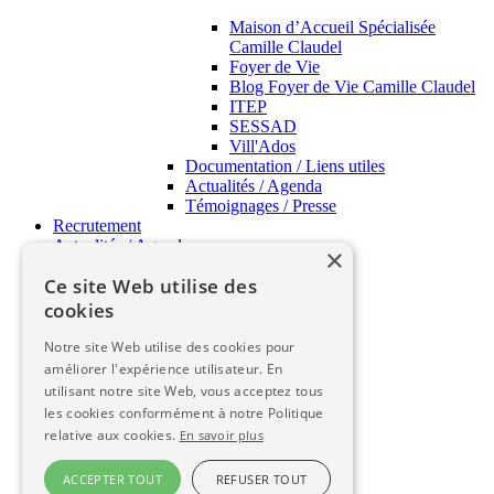
Maison d’Accueil Spécialisée
Camille Claudel
Foyer de Vie
Blog Foyer de Vie Camille Claudel
ITEP
SESSAD
Vill'Ados
Documentation / Liens utiles
Actualités / Agenda
Témoignages / Presse
Recrutement
Actualités / Agenda
×
APSH34 Pratique
Ce site Web utilise des
APSH34 Pratique
cookies
Notre site Web utilise des cookies pour
FAQ
améliorer l'expérience utilisateur. En
Contact
utilisant notre site Web, vous acceptez tous
Qualité
les cookies conformément à notre Politique
Témoignages
relative aux cookies.
En savoir plus
Glossaire
Documentation
ACCEPTER TOUT
REFUSER TOUT