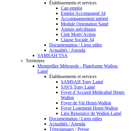
Établissements et services
Cap emploi
Emploi Accompagné 34
Accompagnement intégré
Module Orientation Santé
Appuis spécifiques
Club Motiv'Action
Clause Sociale 34
Documentation / Liens utiles
Actualités / Agenda
SAMSAH TSA
Territoires
Montpellier Métropole - Plateforme Wallon-
Lainé
Établissements et services
SAMSAH Tony Lainé
SAVS Tony Lainé
Foyer d’Accueil Médicalisé Henri-
Wallon
Foyer de Vie Henri-Wallon
Foyer Logement Henri-Wallon
Lieu Ressource de Wallon-Lainé
Documentation / Liens utiles
Actualités / Agenda
Témoignages / Presse