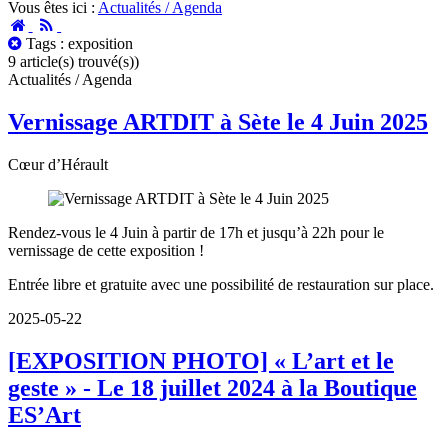
Vous êtes ici :
Actualités / Agenda
Accueil
RSS
Tous
Tags : exposition
les
9 article(s) trouvé(s))
posts
Actualités / Agenda
Vernissage ARTDIT à Sète le 4 Juin 2025
Cœur d’Hérault
Rendez-vous le 4 Juin à partir de 17h et jusqu’à 22h pour le
vernissage de cette exposition !
Entrée libre et gratuite avec une possibilité de restauration sur place.
2025-05-22
[EXPOSITION PHOTO] « L’art et le
geste » - Le 18 juillet 2024 à la Boutique
ES’Art