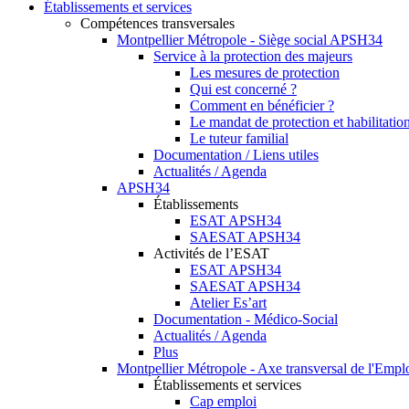
Établissements et services
Compétences transversales
Montpellier Métropole - Siège social APSH34
Service à la protection des majeurs
Les mesures de protection
Qui est concerné ?
Comment en bénéficier ?
Le mandat de protection et habilitation
Le tuteur familial
Documentation / Liens utiles
Actualités / Agenda
APSH34
Établissements
ESAT APSH34
SAESAT APSH34
Activités de l’ESAT
ESAT APSH34
SAESAT APSH34
Atelier Es’art
Documentation - Médico-Social
Actualités / Agenda
Plus
Montpellier Métropole - Axe transversal de l'Empl
Établissements et services
Cap emploi