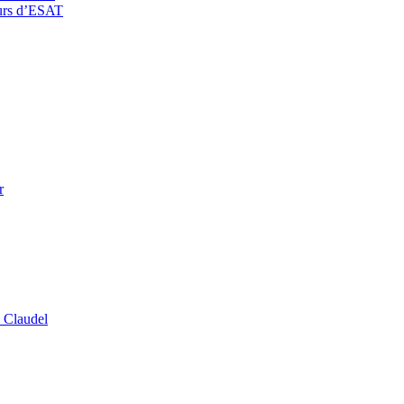
eurs d’ESAT
r
 Claudel