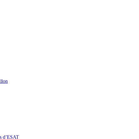
llon
rs d’ESAT