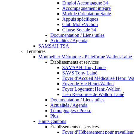
Emploi Accompagné 34
Accompagnement intégré
Module Orientation Santé
Appuis spécifiques
Club Motiv'Action
Clause Sociale 34
Documentation / Liens utiles
Actualités / Agenda
SAMSAH TSA
Territoires
Montpellier Métropole - Plateforme Wallon-Lainé
Établissements et services
SAMSAH Tony Lainé
SAVS Tony Lainé
Foyer d’Accueil Médicalisé Henri-Wa
Foyer de Vie Henri-Wallon
Foyer Logement Henri-Wallon
Lieu Ressource de Wallon-Lainé
Documentation / Liens utiles
Actualités / Agenda
Témoignages / Presse
Plus
Hauts Cantons
Établissements et services
Foyer d’Hébergement pour travailleu