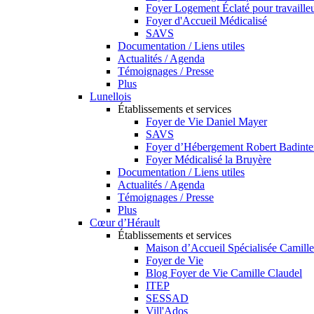
Foyer Logement Éclaté pour travaill
Foyer d'Accueil Médicalisé
SAVS
Documentation / Liens utiles
Actualités / Agenda
Témoignages / Presse
Plus
Lunellois
Établissements et services
Foyer de Vie Daniel Mayer
SAVS
Foyer d’Hébergement Robert Badinte
Foyer Médicalisé la Bruyère
Documentation / Liens utiles
Actualités / Agenda
Témoignages / Presse
Plus
Cœur d’Hérault
Établissements et services
Maison d’Accueil Spécialisée Camille
Foyer de Vie
Blog Foyer de Vie Camille Claudel
ITEP
SESSAD
Vill'Ados