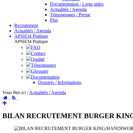
Documentation / Liens utiles
Actualités / Agenda
Témoignages / Presse
Plus
Recrutement
Actualités / Agenda
APSH34 Pratique
APSH34 Pratique
FAQ
Contact
Qualité
Témoignages
Glossaire
Documentation
Dossiers / Informations
Vous êtes ici :
Actualités / Agenda
Accueil
RSS
BILAN RECRUTEMENT BURGER KIN