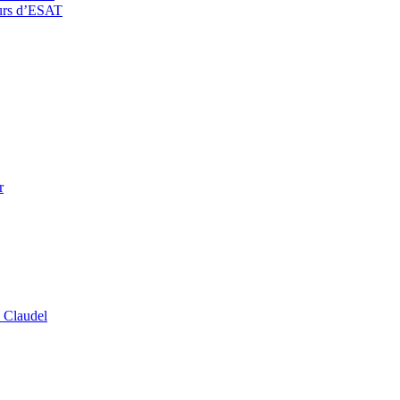
eurs d’ESAT
r
 Claudel