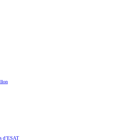
llon
rs d’ESAT