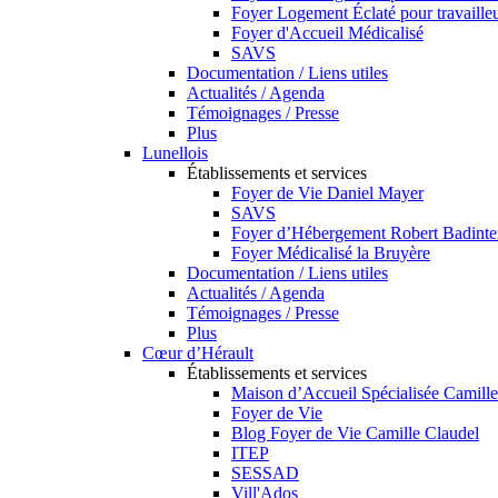
Foyer Logement Éclaté pour travaill
Foyer d'Accueil Médicalisé
SAVS
Documentation / Liens utiles
Actualités / Agenda
Témoignages / Presse
Plus
Lunellois
Établissements et services
Foyer de Vie Daniel Mayer
SAVS
Foyer d’Hébergement Robert Badinte
Foyer Médicalisé la Bruyère
Documentation / Liens utiles
Actualités / Agenda
Témoignages / Presse
Plus
Cœur d’Hérault
Établissements et services
Maison d’Accueil Spécialisée Camille
Foyer de Vie
Blog Foyer de Vie Camille Claudel
ITEP
SESSAD
Vill'Ados