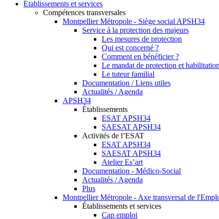
Établissements et services
Compétences transversales
Montpellier Métropole - Siège social APSH34
Service à la protection des majeurs
Les mesures de protection
Qui est concerné ?
Comment en bénéficier ?
Le mandat de protection et habilitation
Le tuteur familial
Documentation / Liens utiles
Actualités / Agenda
APSH34
Établissements
ESAT APSH34
SAESAT APSH34
Activités de l’ESAT
ESAT APSH34
SAESAT APSH34
Atelier Es’art
Documentation - Médico-Social
Actualités / Agenda
Plus
Montpellier Métropole - Axe transversal de l'Empl
Établissements et services
Cap emploi