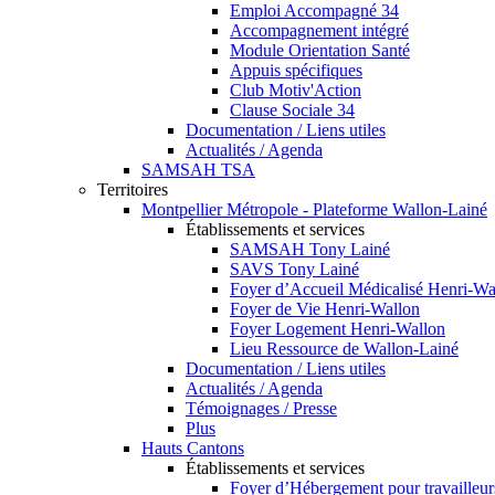
Emploi Accompagné 34
Accompagnement intégré
Module Orientation Santé
Appuis spécifiques
Club Motiv'Action
Clause Sociale 34
Documentation / Liens utiles
Actualités / Agenda
SAMSAH TSA
Territoires
Montpellier Métropole - Plateforme Wallon-Lainé
Établissements et services
SAMSAH Tony Lainé
SAVS Tony Lainé
Foyer d’Accueil Médicalisé Henri-Wa
Foyer de Vie Henri-Wallon
Foyer Logement Henri-Wallon
Lieu Ressource de Wallon-Lainé
Documentation / Liens utiles
Actualités / Agenda
Témoignages / Presse
Plus
Hauts Cantons
Établissements et services
Foyer d’Hébergement pour travailleu