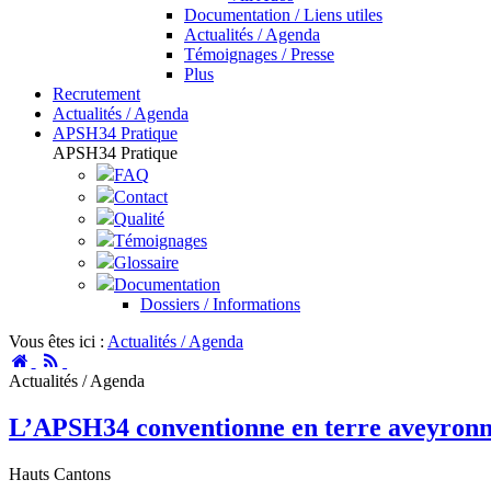
Documentation / Liens utiles
Actualités / Agenda
Témoignages / Presse
Plus
Recrutement
Actualités / Agenda
APSH34 Pratique
APSH34 Pratique
FAQ
Contact
Qualité
Témoignages
Glossaire
Documentation
Dossiers / Informations
Vous êtes ici :
Actualités / Agenda
Accueil
RSS
Actualités / Agenda
L’APSH34 conventionne en terre aveyronna
Hauts Cantons