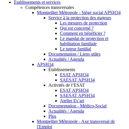
Établissements et services
Compétences transversales
Montpellier Métropole - Siège social APSH34
Service à la protection des majeurs
Les mesures de protection
Qui est concerné ?
Comment en bénéficier ?
Le mandat de protection et
habilitation familiale
Le tuteur familial
Documentation / Liens utiles
Actualités / Agenda
APSH34
Établissements
ESAT APSH34
SAESAT APSH34
Activités de l’ESAT
ESAT APSH34
SAESAT APSH34
Atelier Es’art
Documentation - Médico-Social
Actualités / Agenda
Plus
Montpellier Métropole - Axe transversal de
l'Emploi