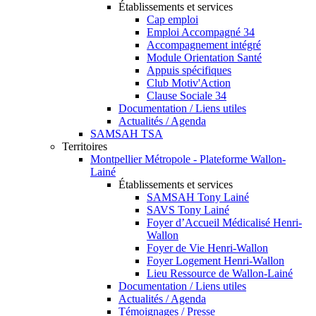
Établissements et services
Cap emploi
Emploi Accompagné 34
Accompagnement intégré
Module Orientation Santé
Appuis spécifiques
Club Motiv'Action
Clause Sociale 34
Documentation / Liens utiles
Actualités / Agenda
SAMSAH TSA
Territoires
Montpellier Métropole - Plateforme Wallon-
Lainé
Établissements et services
SAMSAH Tony Lainé
SAVS Tony Lainé
Foyer d’Accueil Médicalisé Henri-
Wallon
Foyer de Vie Henri-Wallon
Foyer Logement Henri-Wallon
Lieu Ressource de Wallon-Lainé
Documentation / Liens utiles
Actualités / Agenda
Témoignages / Presse